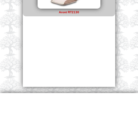
Aront RT2130
Calle 29 y Gorlero - Punta del Este - Tel: 4244 9892
Mercedes: Ferrería 1327 - Tel.4532 3175
Montevideo: José Batlle y Ordoñez 4576 – Tel 2 211 39 55
webmaster:
Daniel Castro
Cel 099 513 377