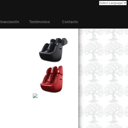
Select Language
▼
inanciación
Testimonios
Contacto