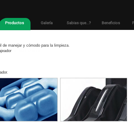
Productos
Galería
Sabias que...?
Beneficios
F
il de manejar y cómodo para la limpieza.
ajeador
football scores
ador.