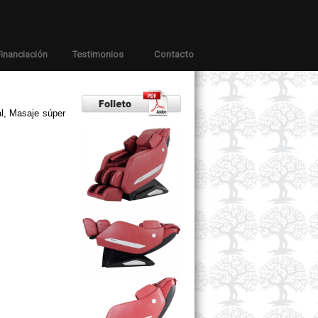
inanciación
Testimonios
Contacto
l, Masaje súper 